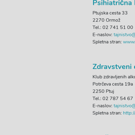
Psihiatrična
Ptujska cesta 33
2270 Ormož
Tel.: 02 741 51 00
E-naslov:
tajnistvo
Spletna stran:
www.
Zdravstveni
Klub zdravljenih alk
Potrčeva cesta 19a
2250 Ptuj
Tel.: 02 787 54 67
E-naslov:
tajnistvo@
Spletna stran:
http: