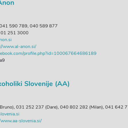
Anon
, 041 590 789, 040 589 877
k: 01 251 3000
non.si
://www.al-anon.si/
acebook.com/profile.php?id=100067664686189
ja9
oholiki Slovenije (AA)
(Bruno), 031 252 237 (Dare), 040 802 282 (Milan), 041 642 77
lovenia.si
//www.aa-slovenia.si/