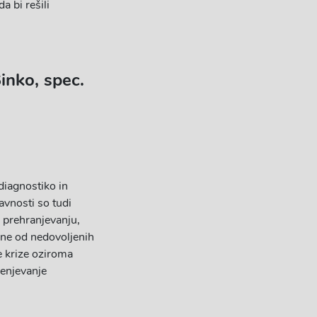
a bi rešili
inko, spec.
diagnostiko in
avnosti so tudi
v prehranjevanju,
sne od nedovoljenih
e krize oziroma
cenjevanje