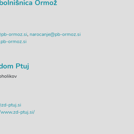
 bolnišnica Ormož
@pb-ormoz.si
,
narocanje@pb-ormoz.si
pb-ormoz.si
 dom Ptuj
oholikov
zd-ptuj.si
//www.zd-ptuj.si/