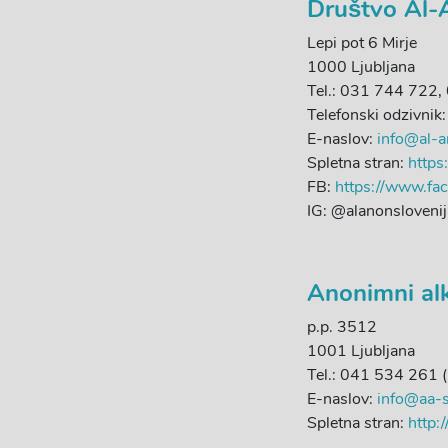
Društvo Al-
Lepi pot 6 Mirje
1000 Ljubljana
Tel.: 031 744 722
Telefonski odzivni
E-naslov:
info@al-a
Spletna stran:
https
FB:
https://www.f
IG: @alanonsloveni
Anonimni alk
p.p. 3512
1001 Ljubljana
Tel.: 041 534 261 
E-naslov:
info@aa-s
Spletna stran:
http: