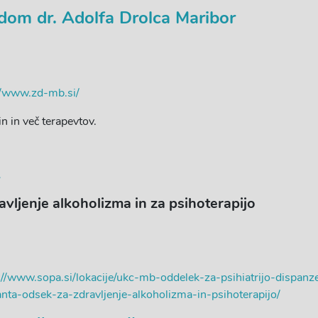
dom dr. Adolfa Drolca Maribor
//www.zd-mb.si/
in in več terapevtov.
vljenje alkoholizma in za psihoterapijo
://www.sopa.si/lokacije/ukc-mb-oddelek-za-psihiatrijo-dispanz
nta-odsek-za-zdravljenje-alkoholizma-in-psihoterapijo/