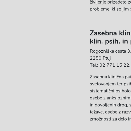
življenje prizadeto z
probleme, ki so jim 
Zasebna kli
klin. psih. i
Rogozniška cesta 3
2250 Ptuj
Tel.: 02 771 15 22
Zasebna klinična ps
svetovanjem ter psi
sistematični psiholo
osebe z anksioznimi
in dovoljenih drog, 
težave, osebe z raz
zmožnosti za delo i