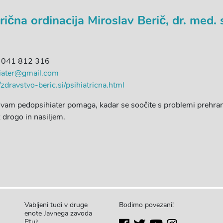
rična ordinacija Miroslav Berič, dr. med. 
, 041 812 316
hiater@gmail.com
//zdravstvo-beric.si/psihiatricna.html
i vam pedopsihiater pomaga, kadar se soočite s problemi prehra
 drogo in nasiljem.
Vabljeni tudi v druge
Bodimo povezani!
enote Javnega zavoda
Ptuj: