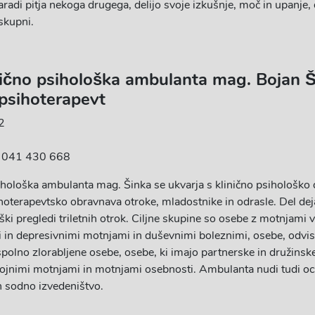
aradi pitja nekoga drugega, delijo svoje izkušnje, moč in upanje, d
skupni.
nično psihološka ambulanta
mag. Bojan Š
n psihoterapevt
2
, 041 430 668
ihološka ambulanta mag. Šinka se ukvarja s klinično psihološko 
hoterapevtsko obravnava otroke, mladostnike in odrasle. Del dej
ški pregledi triletnih otrok. Ciljne skupine so osebe z motnjami 
 in depresivnimi motnjami in duševnimi boleznimi, osebe, odvi
spolno zlorabljene osebe, osebe, ki imajo partnerske in družinsk
vojnimi motnjami in motnjami osebnosti. Ambulanta nudi tudi o
n sodno izvedeništvo.