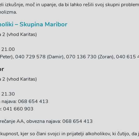
eli izkušnje, moč in upanje, da bi lahko rešili svoj skupni problem
holizma.
oliki – Skupina Maribor
a 2 (vhod Karitas)
– 21.00
(Peter), 040 729 578 (Damir), 070 136 730 (Zoran), 040 615 
or
a 2 (vhod Karitas)
– 21.30
 najava: 068 654 413
e: 041 660 903
rečanje AA, obvezna najava: 068 654 413
upnost, kjer so člani svojci in prijatelji alkoholikov, ki čutijo, da 