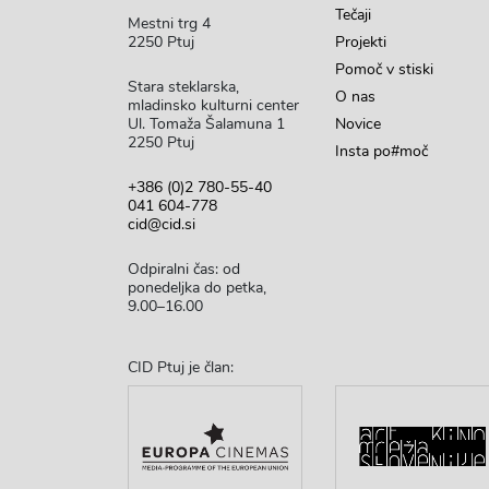
Tečaji
Mestni trg 4
2250 Ptuj
Projekti
Pomoč v stiski
Stara steklarska,
O nas
mladinsko kulturni center
Ul. Tomaža Šalamuna 1
Novice
2250 Ptuj
Insta po#moč
+386 (0)2 780-55-40
041 604-778
cid@cid.si
Odpiralni čas: od
ponedeljka do petka,
9.00–16.00
CID Ptuj je član: