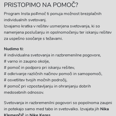
PRISTOPIMO NA POMOČ?
Program Insta po#moč ti ponuja možnost brezplačnih
individualnih svetovanj.
Izvajamo kratka v rešitev usmerjena svetovanja, ki so
namenjena poslušanju in opolnomočenju ter iskanju rešitev
za uspešno soočanje s težavami.
Nudimo ti:
# individualna svetovanja in razbremenilne pogovore,
# varno in zaupno okolje,
# pomoč in podporo pri iskanju rešitev,
# odkrivanje različnih načinov pomoči in samopomoči,
# osvetlitev tvojih močnih področij,
# pomoč pri vzpostavljanju in ohranjanju dobrih
medosebnih odnosov.
Svetovanja in razbremenilni pogovori so popolnoma zaupni
in potekajo samo med tabo in svetovalko. Izvajata jih
Nika
Klemenčič
in
Nike Keres
.