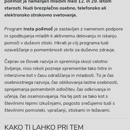
po#moč je namenjen mladim med 12. in 29. letom
starosti. Nudi brezplačno osebno, telefonsko ali
elektronsko strokovno svetovanje.
Program
Insta po#moč
je zastavljen z namenom podpore
in spodbujanja mladih k aktivnemu delovanju in iskanju
pomoči v duševni stiski. Hkrati je cilj programa tudi
ozaveščanje o pomembnosti skrbi za duševno zdravje.
Čeprav se človek razvija in spreminja skozi celotno
življenje, niso nikoli pozneje spremembe tako hitre in
intenzivne kot v času odraščanja in mladosti. To je čas
osebnostnega razvoja, čas oblikovanja lastne osebnosti,
sprejemanja pomembnih odločitev, čas odkrivanja in
učenja, čas osamosvajanja. Na tej poti se tako kot s
številnimi lepimi izkušnjami, pogosto srečujemo tudi s
številnimi pomisleki, vprašanji, stiskami in težavami.
KAKO TI LAHKO PRI TEM