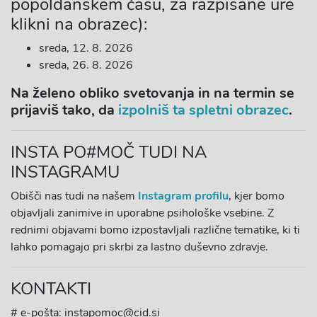
popoldanskem času, za razpisane ure
klikni na obrazec):
sreda, 12. 8. 2026
sreda, 26. 8. 2026
Na želeno obliko svetovanja in na termin se
prijaviš tako, da
izpolniš ta spletni obrazec
.
INSTA PO#MOČ TUDI NA
INSTAGRAMU
Obišči nas tudi na našem
Instagram profilu
, kjer bomo
objavljali zanimive in uporabne psihološke vsebine. Z
rednimi objavami bomo izpostavljali različne tematike, ki ti
lahko pomagajo pri skrbi za lastno duševno zdravje.
KONTAKTI
# e-pošta: instapomoc@cid.si