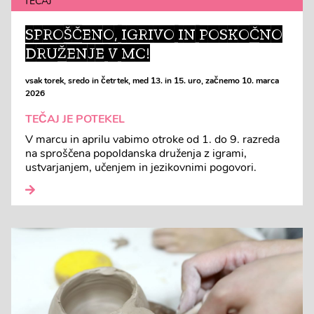
TEČAJ
SPROŠČENO, IGRIVO IN POSKOČNO
DRUŽENJE V MC!
vsak torek, sredo in četrtek, med 13. in 15. uro, začnemo 10. marca
2026
TEČAJ JE POTEKEL
V marcu in aprilu vabimo otroke od 1. do 9. razreda
na sproščena popoldanska druženja z igrami,
ustvarjanjem, učenjem in jezikovnimi pogovori.