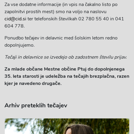
Za vse dodatne informacije (in vpis na čakalno listo po
zapolnitvi prostih mest) smo na voljo na naslovu
cid@cid.si
ter telefonskih številkah 02 780 55 40 in 041
604 778.
Ponudbo tečajev in delavnic med šolskim letom redno
dopolnjujemo.
Tečaji in delavnice se izvedejo ob zadostnem številu prijav.
Za mlade občane Mestne občine Ptuj do dopolnjenega
35. leta starosti je udeležba na tečajih brezplačna, razen
kjer je navedeno drugače.
Arhiv preteklih tečajev