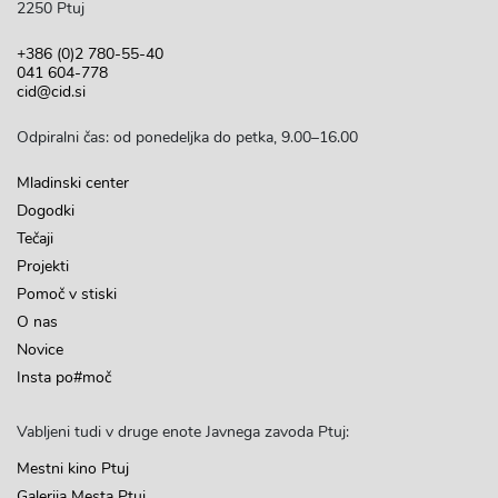
2250 Ptuj
+386 (0)2 780-55-40
041 604-778
cid@cid.si
Odpiralni čas: od ponedeljka do petka, 9.00–16.00
Mladinski center
Dogodki
Tečaji
Projekti
Pomoč v stiski
O nas
Novice
Insta po#moč
Vabljeni tudi v druge enote Javnega zavoda Ptuj:
Mestni kino Ptuj
Galerija Mesta Ptuj