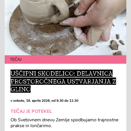
TEČAJ
UŠČIPNI SKODELICO: DELAVNICA
PROSTOROČNEGA USTVARJANJA Z
GLINO
v soboto, 18. aprila 2026, od 9.30 do 12.30
TEČAJ JE POTEKEL
Ob Svetovnem dnevu Zemlje spodbujamo trajnostne
prakse in lončarimo.