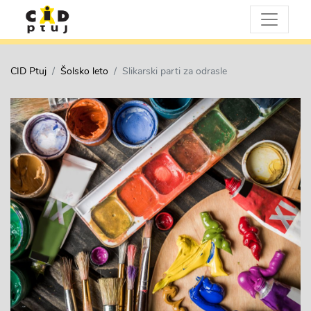
CID Ptuj
Šolsko leto
Slikarski parti za odrasle