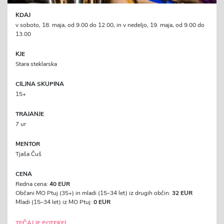
KDAJ
v soboto, 18. maja, od 9.00 do 12.00, in v nedeljo, 19. maja, od 9.00 do
13.00
KJE
Stara steklarska
CILJNA SKUPINA
15+
TRAJANJE
7 ur
MENTOR
Tjaša Čuš
CENA
Redna cena:
40 EUR
Občani MO Ptuj (35+) in mladi (15–34 let) iz drugih občin:
32 EUR
Mladi (15–34 let) iz MO Ptuj:
0 EUR
TEČAJ JE POTEKEL