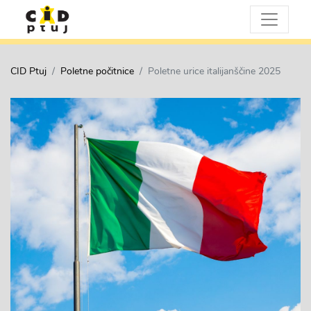
CID Ptuj
Poletne počitnice
Poletne urice italijanščine 2025