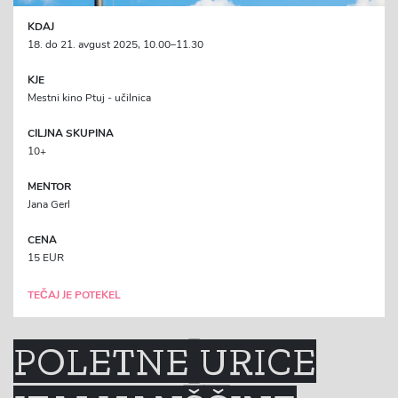
KDAJ
18. do 21. avgust 2025, 10.00–11.30
KJE
Mestni kino Ptuj - učilnica
CILJNA SKUPINA
10+
MENTOR
Jana Gerl
CENA
15 EUR
TEČAJ JE POTEKEL
POLETNE URICE