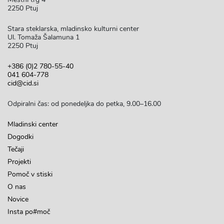
2250 Ptuj
Stara steklarska, mladinsko kulturni center
Ul. Tomaža Šalamuna 1
2250 Ptuj
+386 (0)2 780-55-40
041 604-778
cid@cid.si
Odpiralni čas: od ponedeljka do petka, 9.00–16.00
Mladinski center
Dogodki
Tečaji
Projekti
Pomoč v stiski
O nas
Novice
Insta po#moč