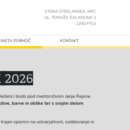
STARA STEKLARSKA, MKC
UL. TOMAŽA ŠALAMUNA 1
2250 PTUJ
INSTA PO#MOČ
KONTAKT
 2026
eleženci bodo pod mentorstvom Janje Repine
tive, barve in oblike ter s svojim delom
t trajen spomin na ustvarjalnost, sodelovanje in