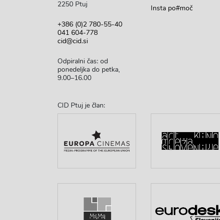
2250 Ptuj
Insta po#moč
+386 (0)2 780-55-40
041 604-778
cid@cid.si
Odpiralni čas: od
ponedeljka do petka,
9.00–16.00
CID Ptuj je član: