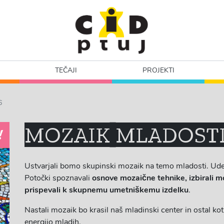
TEČAJI
PROJEKTI
6
MOZAIK MLADOSTI
!
Ustvarjali bomo skupinski mozaik na temo mladosti. Ud
Potočki spoznavali
osnove mozaične tehnike, izbirali mo
prispevali k skupnemu umetniškemu izdelku
.
Nastali mozaik bo krasil naš mladinski center in ostal ko
energijo mladih.