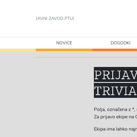
JAVNI ZAVOD PTUJ
NOVICE
DOGODKI
PRIJA
TRIVIA
Polja, označena z *,
Za prijavo ekipe n
Ekipa ima lahko najm