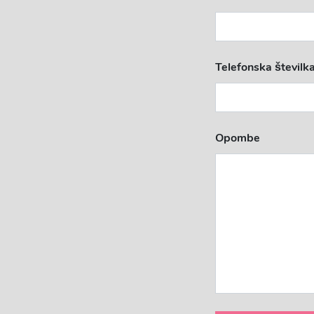
Telefonska številk
Opombe