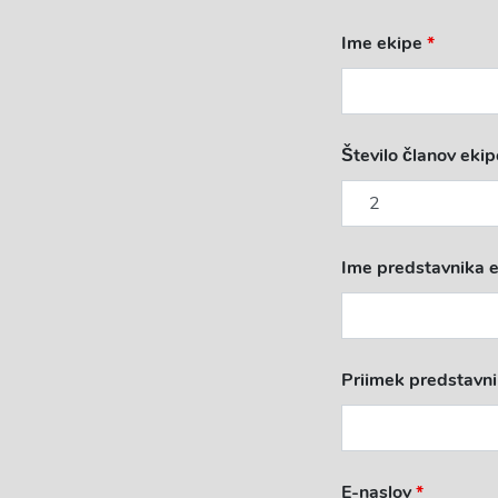
Ime ekipe
*
Število članov eki
Ime predstavnika 
Priimek predstavn
E-naslov
*