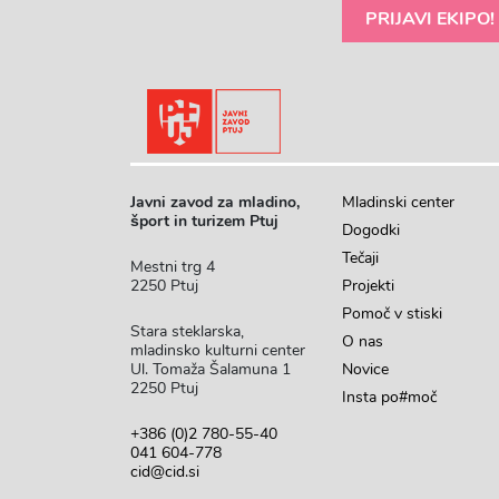
Javni zavod za mladino,
Mladinski center
šport in turizem Ptuj
Dogodki
Tečaji
Mestni trg 4
2250 Ptuj
Projekti
Pomoč v stiski
Stara steklarska,
O nas
mladinsko kulturni center
Ul. Tomaža Šalamuna 1
Novice
2250 Ptuj
Insta po#moč
+386 (0)2 780-55-40
041 604-778
cid@cid.si