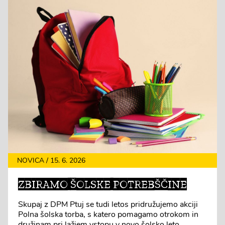
NOVICA / 15. 6. 2026
ZBIRAMO ŠOLSKE POTREBŠČINE
Skupaj z DPM Ptuj se tudi letos pridružujemo akciji
Polna šolska torba, s katero pomagamo otrokom in
družinam pri lažjem vstopu v novo šolsko leto.