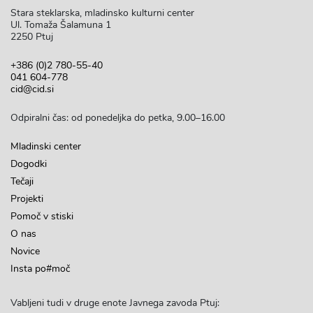
Stara steklarska, mladinsko kulturni center
Ul. Tomaža Šalamuna 1
2250 Ptuj
+386 (0)2 780-55-40
041 604-778
cid@cid.si
Odpiralni čas: od ponedeljka do petka, 9.00–16.00
Mladinski center
Dogodki
Tečaji
Projekti
Pomoč v stiski
O nas
Novice
Insta po#moč
Vabljeni tudi v druge enote Javnega zavoda Ptuj: