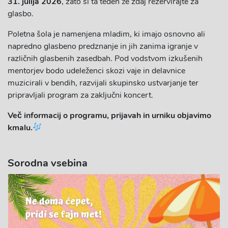
31. julija 2026
, zato si ta teden že zdaj rezervirajte za
glasbo.
Poletna šola je namenjena mladim, ki imajo osnovno ali
napredno glasbeno predznanje in jih zanima igranje v
različnih glasbenih zasedbah. Pod vodstvom izkušenih
mentorjev bodo udeleženci skozi vaje in delavnice
muzicirali v bendih, razvijali skupinsko ustvarjanje ter
pripravljali program za zaključni koncert.
Več informacij o programu, prijavah in urniku objavimo
kmalu.
Sorodna vsebina