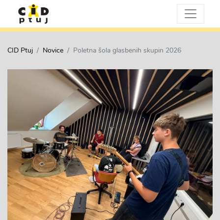
CID Ptuj
Novice
Poletna šola glasbenih skupin 2026