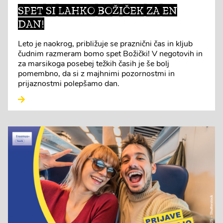
SPET SI LAHKO BOŽIČEK ZA EN
DAN!
Leto je naokrog, približuje se praznični čas in kljub
čudnim razmeram bomo spet Božički! V negotovih in
za marsikoga posebej težkih časih je še bolj
pomembno, da si z majhnimi pozornostmi in
prijaznostmi polepšamo dan.