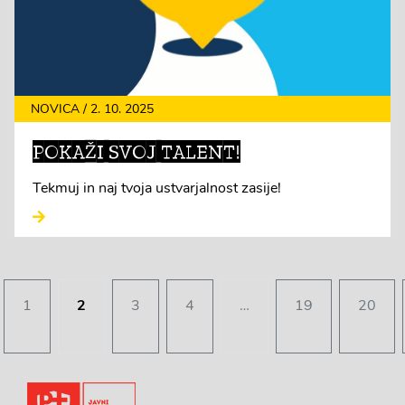
NOVICA / 2. 10. 2025
POKAŽI SVOJ TALENT!
Tekmuj in naj tvoja ustvarjalnost zasije!
1
2
3
4
…
19
20