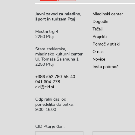
Javni zavod za mladino,
Mladinski center
šport in turizem Ptuj
Dogodki
Tečaji
Mestni trg 4
2250 Ptuj
Projekti
Pomoč v stiski
Stara steklarska,
O nas
mladinsko kulturni center
Ul. Tomaža Šalamuna 1
Novice
2250 Ptuj
Insta po#moč
+386 (0)2 780-55-40
041 604-778
cid@cid.si
Odpiralni čas: od
ponedeljka do petka,
9.00–16.00
CID Ptuj je član: