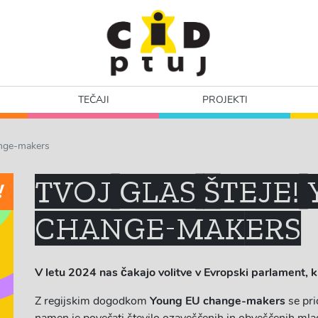
TEČAJI
PROJEKTI
ange-makers
TVOJ GLAS ŠTEJE!
!
CHANGE-MAKERS
V letu 2024 nas čakajo volitve v Evropski parlament, k
Z regijskim dogodkom
Young EU change-makers
se pri