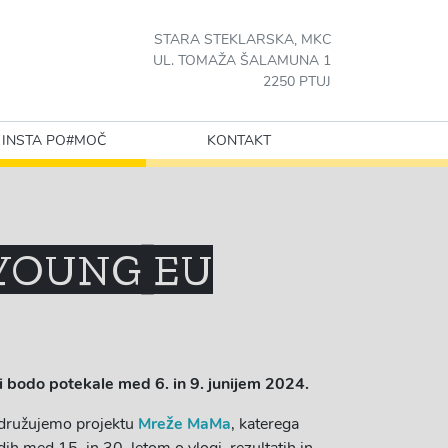
STARA STEKLARSKA, MKC
UL. TOMAŽA ŠALAMUNA 1
2250 PTUJ
INSTA PO#MOČ
KONTAKT
 YOUNG EU
i bodo potekale med 6. in 9. junijem 2024.
družujemo projektu
Mreže MaMa
, katerega