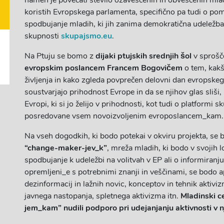
namen je povečati število ozaveščenih in obveščenih mladi
koristih Evropskega parlamenta, specifično pa tudi o po
spodbujanje mladih, ki jih zanima demokratična udeležba 
skupnosti
skupajsmo.eu
.
Na Ptuju se bomo z
dijaki ptujskih srednjih šol
v sprošč
evropskim poslancem
Francem Bogovičem
o tem, kakš
življenja in kako zgleda povprečen delovni dan evropske
soustvarjajo prihodnost Evrope in da se njihov glas sliši
Evropi, ki si jo želijo v prihodnosti, kot tudi o platformi
posredovane vsem novoizvoljenim evroposlancem_kam.
Na vseh dogodkih, ki bodo potekai v okviru projekta, se 
“change-maker-jev_k”
, mreža mladih, ki bodo v svojih lo
spodbujanje k udeležbi na volitvah v EP ali o informiranj
opremljeni_e s potrebnimi znanji in veščinami, se bodo a
dezinformacij in lažnih novic, konceptov in tehnik aktivi
javnega nastopanja, spletnega aktivizma itn.
Mladinski 
jem_kam” nudili podporo pri udejanjanju aktivnosti v 