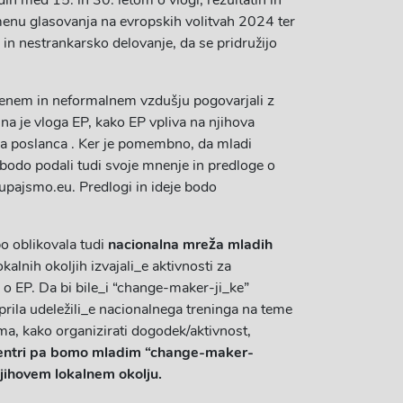
h med 15. in 30. letom o vlogi, rezultatih in
menu glasovanja na evropskih volitvah 2024 ter
in nestrankarsko delovanje, da se pridružijo
enem in neformalnem vzdušju pogovarjali z
na je vloga EP, kako EP vpliva na njihova
ga poslanca . Ker je pomembno, da mladi
, bodo podali tudi svoje mnenje in predloge o
 skupajsmo.eu. Predlogi in ideje bodo
bo oblikovala tudi
nacionalna mreža mladih
kalnih okoljih izvajali_e aktivnosti za
u o EP. Da bi bile_i “change-maker-ji_ke”
prila udeležili_e nacionalnega treninga na teme
zma, kako organizirati dogodek/aktivnost,
centri pa bomo mladim “change-maker-
njihovem lokalnem okolju.