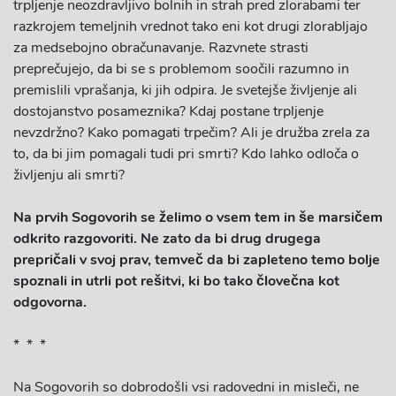
trpljenje neozdravljivo bolnih in strah pred zlorabami ter
razkrojem temeljnih vrednot tako eni kot drugi zlorabljajo
za medsebojno obračunavanje. Razvnete strasti
preprečujejo, da bi se s problemom soočili razumno in
premislili vprašanja, ki jih odpira. Je svetejše življenje ali
dostojanstvo posameznika? Kdaj postane trpljenje
nevzdržno? Kako pomagati trpečim? Ali je družba zrela za
to, da bi jim pomagali tudi pri smrti? Kdo lahko odloča o
življenju ali smrti?
Na prvih Sogovorih se želimo o vsem tem in še marsičem
odkrito razgovoriti. Ne zato da bi drug drugega
prepričali v svoj prav, temveč da bi zapleteno temo bolje
spoznali in utrli pot rešitvi, ki bo tako človečna kot
odgovorna.
* * *
Na Sogovorih so dobrodošli vsi radovedni in misleči, ne