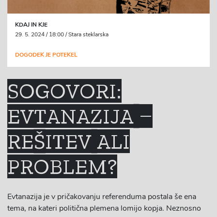
KDAJ IN KJE
29. 5. 2024 / 18:00 / Stara steklarska
DOGODEK JE POTEKEL
SOGOVORI:
EVTANAZIJA –
REŠITEV ALI
PROBLEM?
Evtanazija je v pričakovanju referenduma postala še ena
tema, na kateri politična plemena lomijo kopja. Neznosno