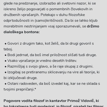
glede na predznanje, izobrazbo ali svetovni nazor, ki se
iskreno želijo pogovarjati o pomembnih človekovih in
družbenih vprašanjih. Potekajo v duhu filozofske
odprtodušnosti in (samo)kritičnosti.
Da bi se lahko kljub
morebitnim nestrinjanjem vsaj sporazumevali, se
držimo
dialoškega bontona:
• Govori z drugim tako, kot želiš, da bi drugi govoril s
teboj.
• Bodi jedrnat, da boš imel priložnost slišati tudi druge.
• Vsako vprašanje je vredno desetih trditev.
• Razmišljaj s svojo glavo, a še raje skupaj z drugimi.
• Izogibaj se pretiranemu sklicevanju na vire ali teorije, ki
bi izključevali druge.
• Ostani radoveden, da boš izvedel kaj, kar se ne sklada s
tvojimi prepričanji.*
Pogovore vodita filozof in kantavtor Primož Vidovič, ki
bo tokratnega tudi moderiral, in filozof, pisatelj ter filmar