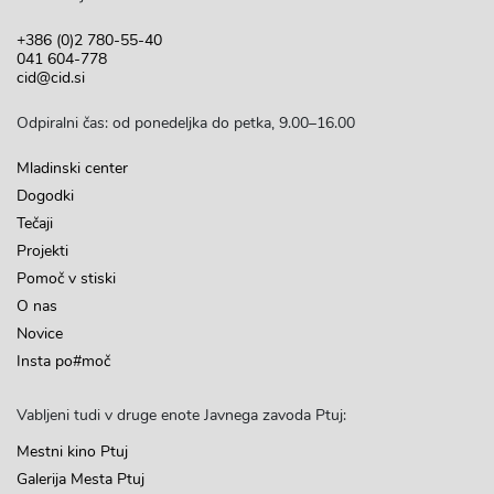
+386 (0)2 780-55-40
041 604-778
cid@cid.si
Odpiralni čas: od ponedeljka do petka, 9.00–16.00
Mladinski center
Dogodki
Tečaji
Projekti
Pomoč v stiski
O nas
Novice
Insta po#moč
Vabljeni tudi v druge enote Javnega zavoda Ptuj:
Mestni kino Ptuj
Galerija Mesta Ptuj