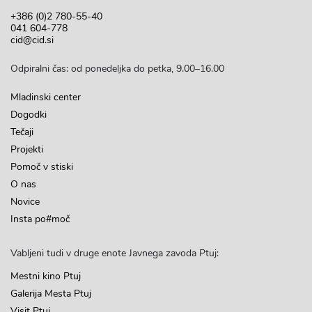
+386 (0)2 780-55-40
041 604-778
cid@cid.si
Odpiralni čas: od ponedeljka do petka, 9.00–16.00
Mladinski center
Dogodki
Tečaji
Projekti
Pomoč v stiski
O nas
Novice
Insta po#moč
Vabljeni tudi v druge enote Javnega zavoda Ptuj:
Mestni kino Ptuj
Galerija Mesta Ptuj
Visit Ptuj