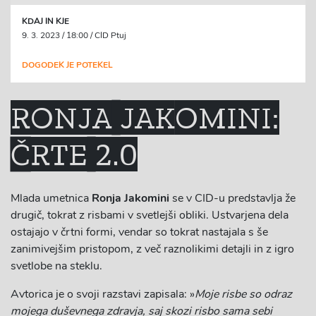
KDAJ IN KJE
9. 3. 2023 / 18:00 / CID Ptuj
DOGODEK JE POTEKEL
RONJA JAKOMINI:
ČRTE 2.0
Mlada umetnica
Ronja Jakomini
se v CID-u predstavlja že
drugič, tokrat z risbami v svetlejši obliki. Ustvarjena dela
ostajajo v črtni formi, vendar so tokrat nastajala s še
zanimivejšim pristopom, z več raznolikimi detajli in z igro
svetlobe na steklu.
Avtorica je o svoji razstavi zapisala: »
Moje risbe so odraz
mojega duševnega zdravja, saj skozi risbo sama sebi