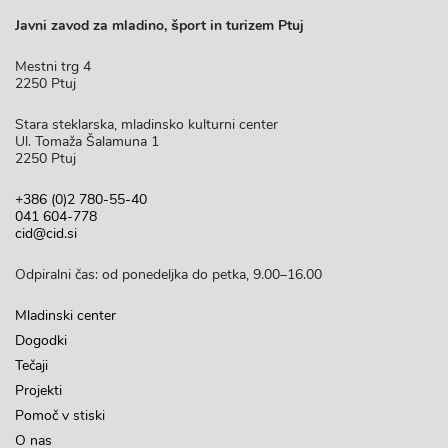
Javni zavod za mladino, šport in turizem Ptuj
Mestni trg 4
2250 Ptuj
Stara steklarska, mladinsko kulturni center
Ul. Tomaža Šalamuna 1
2250 Ptuj
+386 (0)2 780-55-40
041 604-778
cid@cid.si
Odpiralni čas: od ponedeljka do petka, 9.00–16.00
Mladinski center
Dogodki
Tečaji
Projekti
Pomoč v stiski
O nas