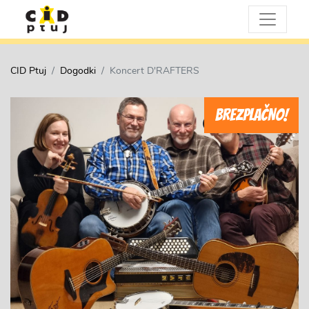
CID Ptuj
Dogodki
Koncert D'RAFTERS
BREZPLAČNO!