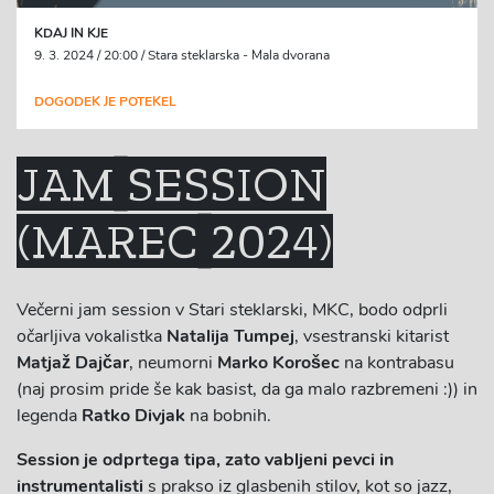
KDAJ IN KJE
9. 3. 2024 / 20:00 / Stara steklarska - Mala dvorana
DOGODEK JE POTEKEL
JAM SESSION
(MAREC 2024)
Večerni jam session v Stari steklarski, MKC, bodo odprli
očarljiva vokalistka
Natalija Tumpej
, vsestranski kitarist
Matjaž Dajčar
, neumorni
Marko Korošec
na kontrabasu
(naj prosim pride še kak basist, da ga malo razbremeni :)) in
legenda
Ratko Divjak
na bobnih.
Session je odprtega tipa, zato vabljeni pevci in
instrumentalisti
s prakso iz glasbenih stilov, kot so jazz,