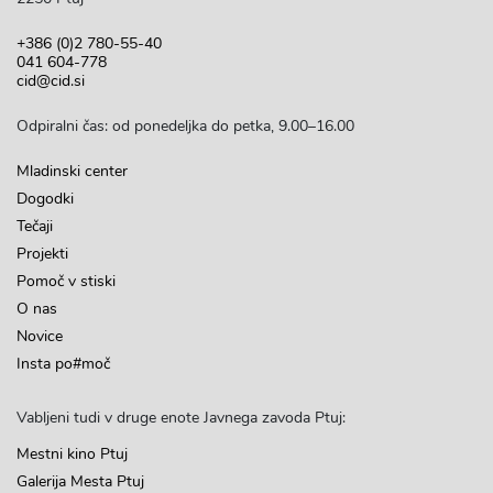
+386 (0)2 780-55-40
041 604-778
cid@cid.si
Odpiralni čas: od ponedeljka do petka, 9.00–16.00
Mladinski center
Dogodki
Tečaji
Projekti
Pomoč v stiski
O nas
Novice
Insta po#moč
Vabljeni tudi v druge enote Javnega zavoda Ptuj:
Mestni kino Ptuj
Galerija Mesta Ptuj