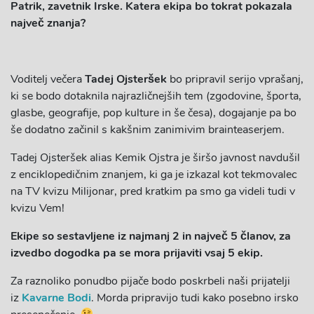
Patrik, zavetnik Irske. Katera ekipa bo tokrat pokazala
največ znanja?
Voditelj večera
Tadej Ojsteršek
bo pripravil serijo vprašanj,
ki se bodo dotaknila najrazličnejših tem (zgodovine, športa,
glasbe, geografije, pop kulture in še česa), dogajanje pa bo
še dodatno začinil s kakšnim zanimivim brainteaserjem.
Tadej Ojsteršek alias Kemik Ojstra je širšo javnost navdušil
z enciklopedičnim znanjem, ki ga je izkazal kot tekmovalec
na TV kvizu Milijonar, pred kratkim pa smo ga videli tudi v
kvizu Vem!
Ekipe so sestavljene iz najmanj 2 in največ 5 članov, za
izvedbo dogodka pa se mora prijaviti vsaj 5 ekip.
Za raznoliko ponudbo pijače bodo poskrbeli naši prijatelji
iz
Kavarne Bodi
. Morda pripravijo tudi kako posebno irsko