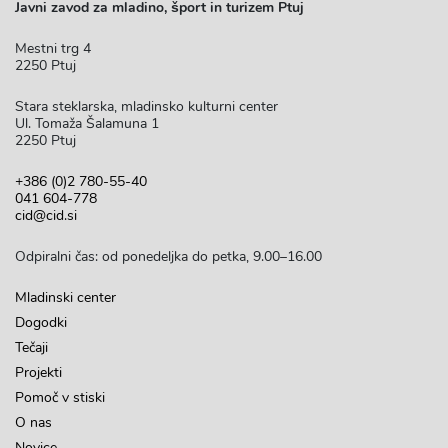
Javni zavod za mladino, šport in turizem Ptuj
Mestni trg 4
2250 Ptuj
Stara steklarska, mladinsko kulturni center
Ul. Tomaža Šalamuna 1
2250 Ptuj
+386 (0)2 780-55-40
041 604-778
cid@cid.si
Odpiralni čas: od ponedeljka do petka, 9.00–16.00
Mladinski center
Dogodki
Tečaji
Projekti
Pomoč v stiski
O nas
Novice