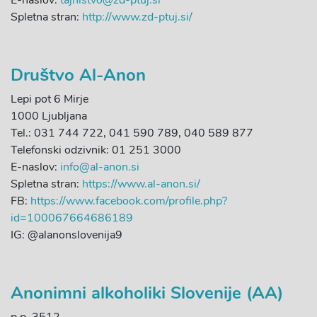
E-naslov:
tajnistvo@zd-ptuj.si
Spletna stran:
http://www.zd-ptuj.si/
Društvo Al-Anon
Lepi pot 6 Mirje
1000 Ljubljana
Tel.: 031 744 722, 041 590 789, 040 589 877
Telefonski odzivnik: 01 251 3000
E-naslov:
info@al-anon.si
Spletna stran:
https://www.al-anon.si/
FB:
https://www.facebook.com/profile.php?
id=100067664686189
IG: @alanonslovenija9
Anonimni alkoholiki Slovenije (AA)