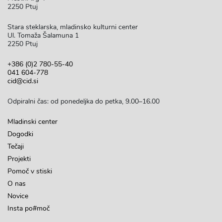
2250 Ptuj
Stara steklarska, mladinsko kulturni center
Ul. Tomaža Šalamuna 1
2250 Ptuj
+386 (0)2 780-55-40
041 604-778
cid@cid.si
Odpiralni čas: od ponedeljka do petka, 9.00–16.00
Mladinski center
Dogodki
Tečaji
Projekti
Pomoč v stiski
O nas
Novice
Insta po#moč