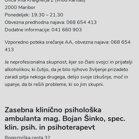
Ulica Vita Kraigherja 2 (vhod Karitas)
2000 Maribor
Ponedeljek: 19.30 – 21.30
Obvezna predhodna najava: 068 654 413
Dodatne informacije: 041 660 903
Vzporedno poteka srečanje AA, obvezna najava: 068 654
413
Je neprofesionalna skupnost, kjer so člani svojci in prijatelji
alkoholikov, ki čutijo, da je bilo njihovo življenje prizadeto
zaradi pitja nekoga drugega, delijo svoje izkušnje, moč in
upanje, da bi rešili probleme, ki so jim skupni.
Zasebna klinično psihološka
ambulanta
mag. Bojan Šinko, spec.
klin. psih. in psihoterapevt
Rogozniška cesta 32