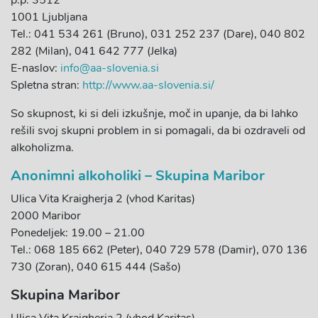
p.p. 3512
1001 Ljubljana
Tel.: 041 534 261 (Bruno), 031 252 237 (Dare), 040 802
282 (Milan), 041 642 777 (Jelka)
E-naslov:
info@aa-slovenia.si
Spletna stran:
http://www.aa-slovenia.si/
So skupnost, ki si deli izkušnje, moč in upanje, da bi lahko
rešili svoj skupni problem in si pomagali, da bi ozdraveli od
alkoholizma.
Anonimni alkoholiki – Skupina Maribor
Ulica Vita Kraigherja 2 (vhod Karitas)
2000 Maribor
Ponedeljek: 19.00 – 21.00
Tel.: 068 185 662 (Peter), 040 729 578 (Damir), 070 136
730 (Zoran), 040 615 444 (Sašo)
Skupina Maribor