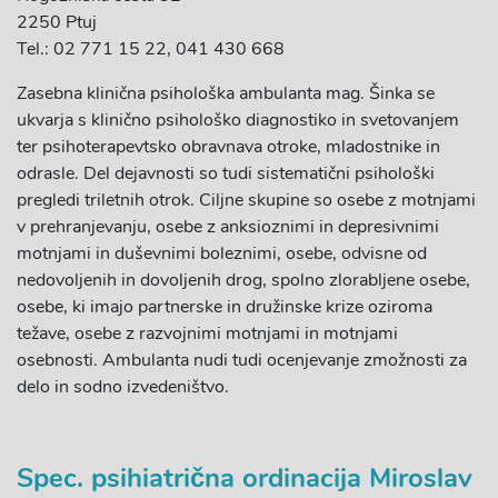
2250 Ptuj
Tel.: 02 771 15 22, 041 430 668
Zasebna klinična psihološka ambulanta mag. Šinka se
ukvarja s klinično psihološko diagnostiko in svetovanjem
ter psihoterapevtsko obravnava otroke, mladostnike in
odrasle. Del dejavnosti so tudi sistematični psihološki
pregledi triletnih otrok. Ciljne skupine so osebe z motnjami
v prehranjevanju, osebe z anksioznimi in depresivnimi
motnjami in duševnimi boleznimi, osebe, odvisne od
nedovoljenih in dovoljenih drog, spolno zlorabljene osebe,
osebe, ki imajo partnerske in družinske krize oziroma
težave, osebe z razvojnimi motnjami in motnjami
osebnosti. Ambulanta nudi tudi ocenjevanje zmožnosti za
delo in sodno izvedeništvo.
Spec. psihiatrična ordinacija Miroslav