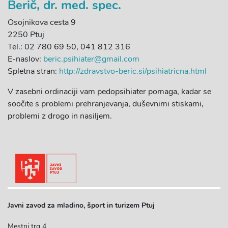
Berič, dr. med. spec.
Osojnikova cesta 9
2250 Ptuj
Tel.: 02 780 69 50, 041 812 316
E-naslov:
beric.psihiater@gmail.com
Spletna stran:
http://zdravstvo-beric.si/psihiatricna.html
V zasebni ordinaciji vam pedopsihiater pomaga, kadar se
soočite s problemi prehranjevanja, duševnimi stiskami,
problemi z drogo in nasiljem.
Javni zavod za mladino, šport in turizem Ptuj
Mestni trg 4