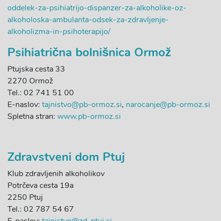
oddelek-za-psihiatrijo-dispanzer-za-alkoholike-oz-
alkoholoska-ambulanta-odsek-za-zdravljenje-
alkoholizma-in-psihoterapijo/
Psihiatrična bolnišnica Ormož
Ptujska cesta 33
2270 Ormož
Tel.: 02 741 51 00
E-naslov:
tajnistvo@pb-ormoz.si
,
narocanje@pb-ormoz.si
Spletna stran:
www.pb-ormoz.si
Zdravstveni dom Ptuj
Klub zdravljenih alkoholikov
Potrčeva cesta 19a
2250 Ptuj
Tel.: 02 787 54 67