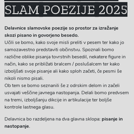
SLAM POEZIJE 2025
Delavnice slamovske poezije so prostor za izražanje
skozi pisano in govorjeno besedo.
Učili se bomo, kako svoje misli preliti v pesem ter kako jo
samozavestno predstaviti občinstvu. Spoznali bomo
različne oblike pisanja tovrstnih besedil, nekatere figure in
način, kako se približati bralcem / poslušalcem ter kako
izboljšati svoje pisanje ali kako sploh začeti, če pesmi še
nikoli nismo pisali.
Ob tem se bomo seznanili še z odrskim delom in začeli
usvajati veščine javnega nastopanja. Delali bomo predvsem
na tremi, izboljšanju dikcije in artikulacije ter boljše
kontrole lastnega glasu.
Delavnica bo razdeljena na dva glavna sklopa:
pisanje in
nastopanje
.