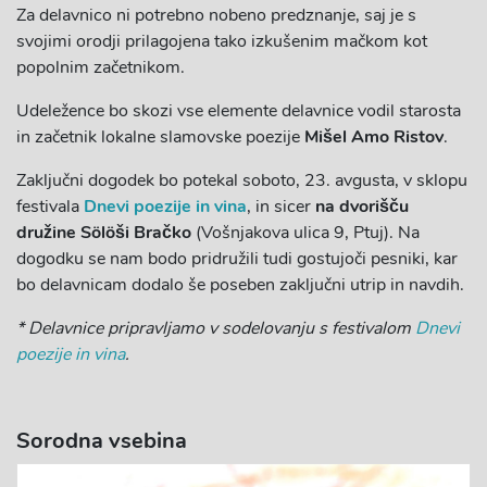
Za delavnico ni potrebno nobeno predznanje, saj je s
svojimi orodji prilagojena tako izkušenim mačkom kot
popolnim začetnikom.
Udeležence bo skozi vse elemente delavnice vodil starosta
in začetnik lokalne slamovske poezije
Mišel Amo Ristov
.
Zaključni dogodek bo potekal soboto, 23. avgusta, v sklopu
festivala
Dnevi poezije in vina
, in sicer
na dvorišču
družine Sölöši Bračko
(Vošnjakova ulica 9, Ptuj). Na
dogodku se nam bodo pridružili tudi gostujoči pesniki, kar
bo delavnicam dodalo še poseben zaključni utrip in navdih.
* Delavnice pripravljamo v sodelovanju s festivalom
Dnevi
poezije in vina
.
Sorodna vsebina