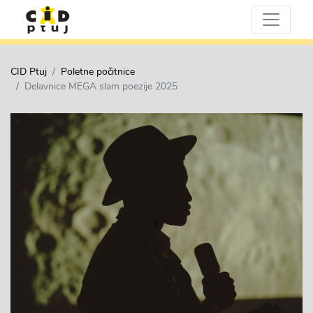
CID Ptuj
Poletne počitnice
Delavnice MEGA slam poezije 2025